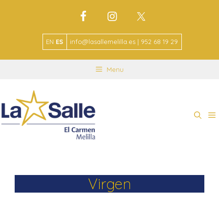
EN
ES
info@lasallemelilla.es | 952 68 19 29
Menu
Virgen