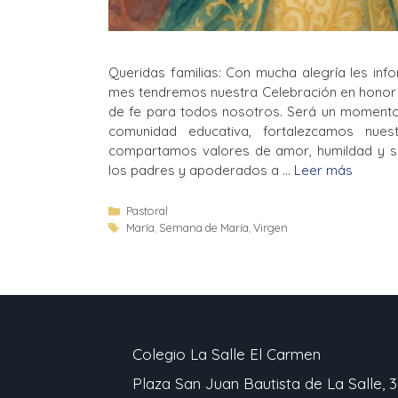
Queridas familias: Con mucha alegría les in
mes tendremos nuestra Celebración en honor a
de fe para todos nosotros. Será un momento
comunidad educativa, fortalezcamos nue
compartamos valores de amor, humildad y se
los padres y apoderados a …
Leer más
Pastoral
María
,
Semana de María
,
Virgen
Colegio La Salle El Carmen
Plaza San Juan Bautista de La Salle, 3