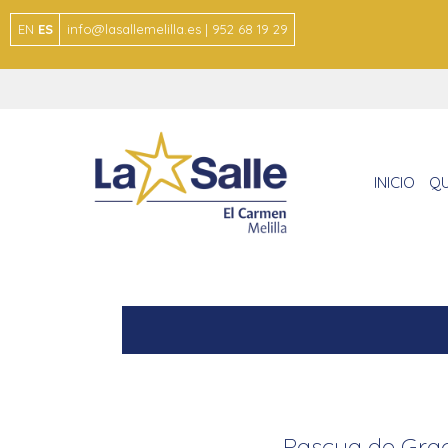
EN
ES
info@lasallemelilla.es | 952 68 19 29
INICIO
QU
Pascua de Gra