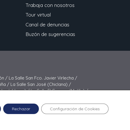
Trabaja con nosotros
Tour virtual
Canal de denuncias
Buzón de sugerencias
ón /
La Salle San Fco. Javier Virlecha /
Viña /
La Salle San José (Chiclana) /
 José (Jerez) /
La Salle El Carmen (Melilla) /
elipe Benito /
La Salle La Purísima
Rechazar
Configuración de Cookies
cía © 2024 La Salle Melillla.