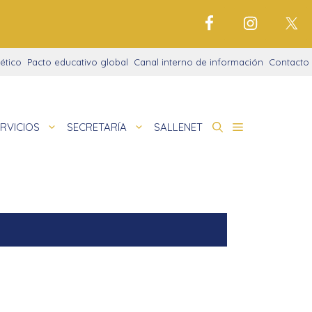
ético
Pacto educativo global
Canal interno de información
Contacto
RVICIOS
SECRETARÍA
SALLENET
cto educativo
de
deportivo
nigrama
cio justo
amaciones didácticas
tariado
cto Alfa
io Digital