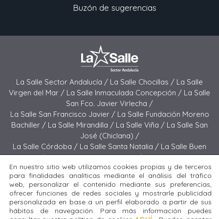
Buzón de sugerencias
La Salle Sector Andalucía /
La Salle Chocillas /
La Salle
Virgen del Mar /
La Salle Inmaculada Concepción /
La Salle
San Fco. Javier Virlecha /
La Salle San Francisco Javier /
La Salle Fundación Moreno
Bachiller /
La Salle Mirandilla /
La Salle Viña /
La Salle San
José (Chiclana) /
La Salle Córdoba /
La Salle Santa Natalia /
La Salle Buen
Pastor /
La Salle Sagrado Corazón /
La Salle San José
En nuestro sitio web utilizamos cookies propias y de terceros
(Jerez) /
La Salle El Carmen (Melilla) /
para finalidades analíticas mediante el análisis del tráfico
La Salle Buen Consejo /
La Salle El Carmen (San Fernando) /
web, personalizar el contenido mediante sus preferencias,
La Salle San Francisco /
La Salle Felipe Benito /
La Salle La
ofrecer funciones de redes sociales y mostrarle publicidad
Purísima
personalizada en base a un perfil elaborado a partir de sus
hábitos de navegación. Para más información puedes