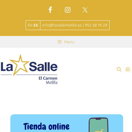
EN
ES
info@lasallemelilla.es | 952 68 19 29
Menu