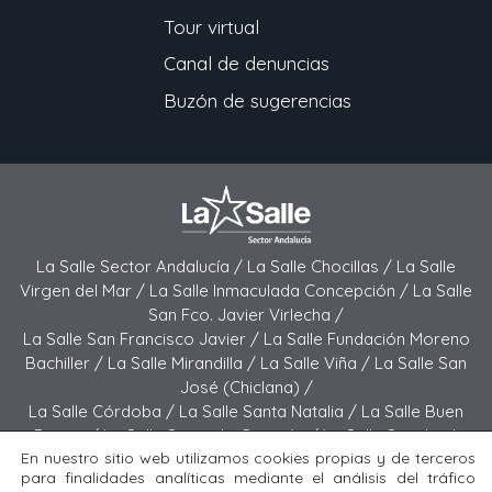
Tour virtual
Canal de denuncias
Buzón de sugerencias
La Salle Sector Andalucía /
La Salle Chocillas /
La Salle
Virgen del Mar /
La Salle Inmaculada Concepción /
La Salle
San Fco. Javier Virlecha /
La Salle San Francisco Javier /
La Salle Fundación Moreno
Bachiller /
La Salle Mirandilla /
La Salle Viña /
La Salle San
José (Chiclana) /
La Salle Córdoba /
La Salle Santa Natalia /
La Salle Buen
Pastor /
La Salle Sagrado Corazón /
La Salle San José
En nuestro sitio web utilizamos cookies propias y de terceros
(Jerez) /
La Salle El Carmen (Melilla) /
para finalidades analíticas mediante el análisis del tráfico
La Salle Buen Consejo /
La Salle El Carmen (San Fernando) /