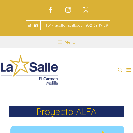
EN
ES
info@lasallemelilla.es | 952 68 19 29
Menu
Proyecto ALFA