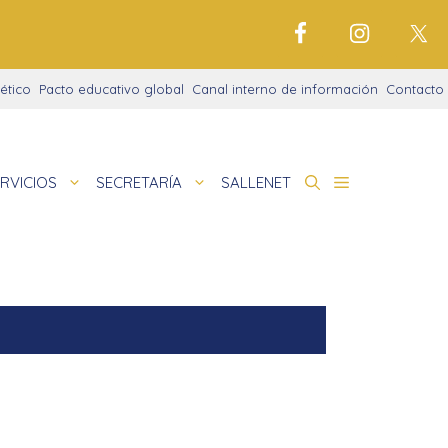
ético
Pacto educativo global
Canal interno de información
Contacto
RVICIOS
SECRETARÍA
SALLENET
cto educativo
de
deportivo
nigrama
cio justo
amaciones didácticas
tariado
cto Alfa
io Digital