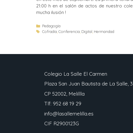
21:00 h en el salón de actos de nuestro col
mucha ilusión !
Pedagogía
Cofradía
,
Conferencia
,
Digital
,
Hermandad
Colegio La Salle El Carmen
Plaza San Juan Bautista de La Salle, 3
CP 52002, Melillla
Tlf: 952 68 19 29
info@lasallemelilla.es
CIF R2900123G