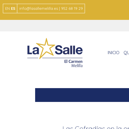
EN
ES
info@lasallemelilla.es | 952 68 19 29
INICIO
QU
Las Cofradías en la er