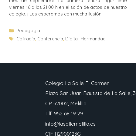
mes de septiembre. La primera tendrá lugar este
viernes 16 a las 21:00 h en el salón de actos de nuestro
colegio. ¡ Les esperamos con mucha ilusión !
Pedagogía
Cofradía
,
Conferencia
,
Digital
,
Hermandad
Colegio La Salle El Carmen
Plaza San Juan Bautista de La Salle, 3
CP 52002, Melillla
Tlf: 952 68 19 29
info@lasallemelilla.es
CIF R2900123G