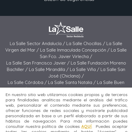
La Salle Sector Andalucía /
La Salle Chocillas /
La Salle
Virgen del Mar /
La Salle Inmaculada Concepción /
La Salle
San Fco. Javier Virlecha /
La Salle San Francisco Javier /
La Salle Fundación Moreno
Bachiller /
La Salle Mirandilla /
La Salle Viña /
La Salle San
José (Chiclana) /
La Salle Córdoba /
La Salle Santa Natalia /
La Salle Buen
Pastor /
La Salle Sagrado Corazón /
La Salle San José
En nuestro sitio web utilizamos cookies propias y de terceros
(Jerez) /
La Salle El Carmen (Melilla) /
para finalidades analíticas mediante el análisis del tráfico
La Salle Buen Consejo /
La Salle El Carmen (San Fernando) /
web, personalizar el contenido mediante sus preferencias,
La Salle San Francisco /
La Salle Felipe Benito /
La Salle La
ofrecer funciones de redes sociales y mostrarle publicidad
Purísima
personalizada en base a un perfil elaborado a partir de sus
hábitos de navegación. Para más información puedes
consultar nuestra política de cookies
AQUÍ
. Puedes aceptar
Todos los derechos reservados. Diseñado y desarrollado
todas las cookies mediante el botón “Aceptar” o