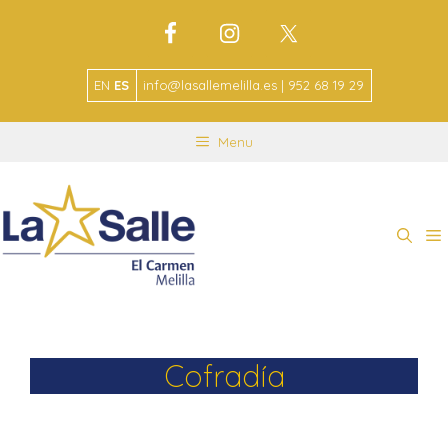
EN
ES
info@lasallemelilla.es | 952 68 19 29
Menu
Cofradía