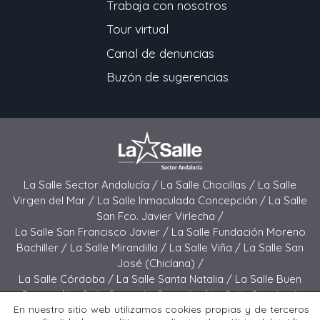
Trabaja con nosotros
Tour virtual
Canal de denuncias
Buzón de sugerencias
La Salle Sector Andalucía /
La Salle Chocillas /
La Salle
Virgen del Mar /
La Salle Inmaculada Concepción /
La Salle
San Fco. Javier Virlecha /
La Salle San Francisco Javier /
La Salle Fundación Moreno
Bachiller /
La Salle Mirandilla /
La Salle Viña /
La Salle San
José (Chiclana) /
La Salle Córdoba /
La Salle Santa Natalia /
La Salle Buen
Pastor /
La Salle Sagrado Corazón /
La Salle San José
En nuestro sitio web utilizamos cookies propias y de terceros
(Jerez) /
La Salle El Carmen (Melilla) /