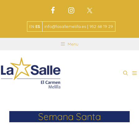
EN
ES
info@lasallemelilla.es | 952 68 19 29
Menu
Semana Santa