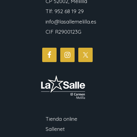
CP 52002, Melillla
Tlf: 952 68 19 29
info@lasallemelilla.es
CIF R2900123G
Tienda online
Sallenet