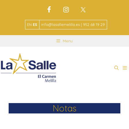
EN
ES
info@lasallemelilla.es | 952 68 19 29
Menu
Notas