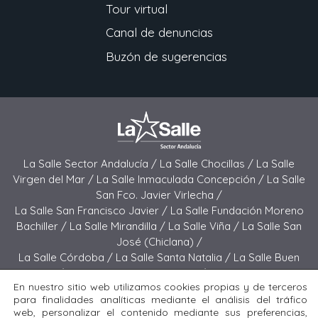
Tour virtual
Canal de denuncias
Buzón de sugerencias
La Salle Sector Andalucía /
La Salle Chocillas /
La Salle
Virgen del Mar /
La Salle Inmaculada Concepción /
La Salle
San Fco. Javier Virlecha /
La Salle San Francisco Javier /
La Salle Fundación Moreno
Bachiller /
La Salle Mirandilla /
La Salle Viña /
La Salle San
José (Chiclana) /
La Salle Córdoba /
La Salle Santa Natalia /
La Salle Buen
Pastor /
La Salle Sagrado Corazón /
La Salle San José
En nuestro sitio web utilizamos cookies propias y de terceros
(Jerez) /
La Salle El Carmen (Melilla) /
para finalidades analíticas mediante el análisis del tráfico
La Salle Buen Consejo /
La Salle El Carmen (San Fernando) /
web, personalizar el contenido mediante sus preferencias,