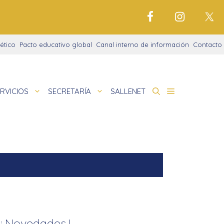
ético
Pacto educativo global
Canal interno de información
Contacto
RVICIOS
SECRETARÍA
SALLENET
cto educativo
de
deportivo
nigrama
cio justo
amaciones didácticas
tariado
cto Alfa
io Digital
¡ Novedades !