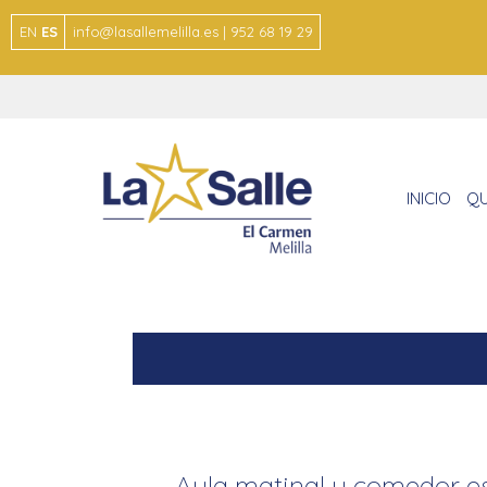
EN
ES
info@lasallemelilla.es | 952 68 19 29
INICIO
QU
Aula matinal y comedor es