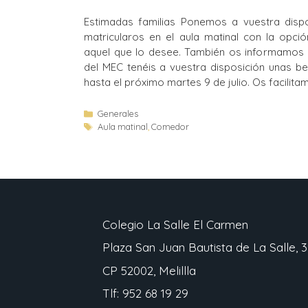
Estimadas familias Ponemos a vuestra dispo
matricularos en el aula matinal con la opc
aquel que lo desee. También os informamos 
del MEC tenéis a vuestra disposición unas b
hasta el próximo martes 9 de julio. Os facilita
Generales
Aula matinal
,
Comedor
Colegio La Salle El Carmen
Plaza San Juan Bautista de La Salle, 3
CP 52002, Melillla
Tlf: 952 68 19 29