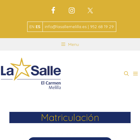
EN
ES
info@lasallemelilla.es | 952 68 19 29
Menu
Matriculación