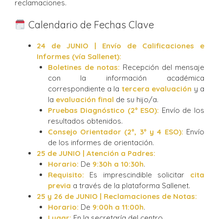
reclamaciones.
Calendario de Fechas Clave
24 de JUNIO | Envío de Calificaciones e
Informes (vía Sallenet):
Boletines de notas:
Recepción del mensaje
con la información académica
correspondiente a la
tercera evaluación
y a
la
evaluación final
de su hijo/a.
Pruebas Diagnóstico (2º ESO):
Envío de los
resultados obtenidos.
Consejo Orientador (2º, 3º y 4 ESO):
Envío
de los informes de orientación.
25 de JUNIO | Atención a Padres:
Horario:
De
9:30h a 10:30h
.
Requisito:
Es imprescindible solicitar
cita
previa
a través de la plataforma Sallenet.
25 y 26 de JUNIO | Reclamaciones de Notas:
Horario:
De
9:00h a 11:00h
.
Lugar:
En la secretaría del centro.