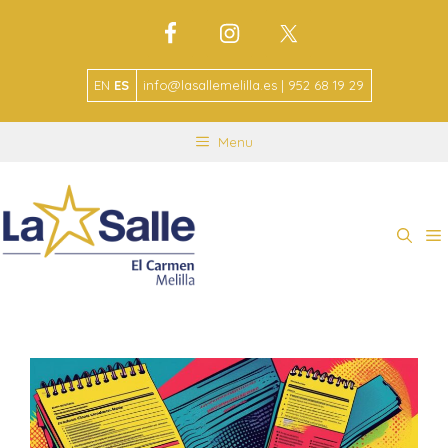
EN
ES
info@lasallemelilla.es | 952 68 19 29
Menu