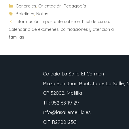
Generales
,
Orientación
,
Pedagogía
Boletines
,
Notas
Información importante sobre el final de curso:
Calendario de exámenes, calificaciones y atención a
familias
Colegio La Salle El Carmen
Plaza San Juan Bautista de La Salle, 3
CP 52002, Melillla
Tlf: 952 68 19 29
info@lasallemelilla.es
CIF R2900123G