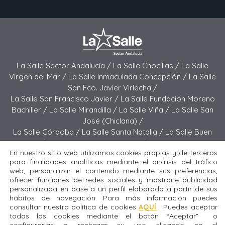
La Salle Sector Andalucía /
La Salle Chocillas /
La Salle
Virgen del Mar /
La Salle Inmaculada Concepción /
La Salle
San Fco. Javier Virlecha /
La Salle San Francisco Javier /
La Salle Fundación Moreno
Bachiller /
La Salle Mirandilla /
La Salle Viña /
La Salle San
José (Chiclana) /
La Salle Córdoba /
La Salle Santa Natalia /
La Salle Buen
Pastor /
La Salle Sagrado Corazón /
La Salle San José
En nuestro sitio web utilizamos cookies propias y de terceros
(Jerez) /
La Salle El Carmen (Melilla) /
para finalidades analíticas mediante el análisis del tráfico
La Salle Buen Consejo /
La Salle El Carmen (San Fernando) /
web, personalizar el contenido mediante sus preferencias,
La Salle San Francisco /
La Salle Felipe Benito /
La Salle La
ofrecer funciones de redes sociales y mostrarle publicidad
Purísima
personalizada en base a un perfil elaborado a partir de sus
hábitos de navegación. Para más información puedes
consultar nuestra política de cookies
AQUÍ
. Puedes aceptar
Todos los derechos reservados. Diseñado y desarrollado
todas las cookies mediante el botón “Aceptar” o
por el equipo T.I.C. del Sector Andalucía © 2024 La Salle