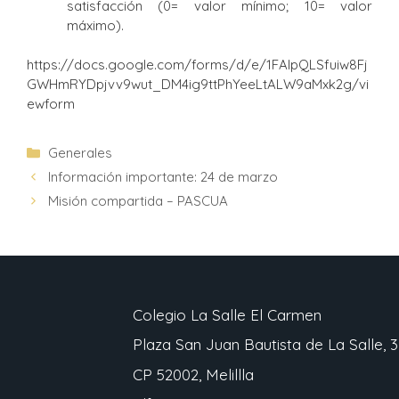
satisfacción (0= valor mínimo; 10= valor
máximo).
https://docs.google.com/forms/d/e/1FAIpQLSfuiw8Fj
GWHmRYDpjvv9wut_DM4ig9ttPhYeeLtALW9aMxk2g/vi
ewform
Generales
Información importante: 24 de marzo
Misión compartida – PASCUA
Colegio La Salle El Carmen
Plaza San Juan Bautista de La Salle, 3
CP 52002, Melillla