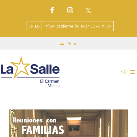
EN
ES
info@lasallemelilla.es | 952 68 19 29
Menu