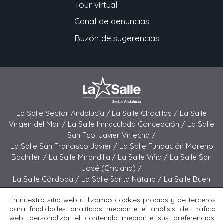
Tour virtual
Canal de denuncias
Buzón de sugerencias
La Salle Sector Andalucía /
La Salle Chocillas /
La Salle
Virgen del Mar /
La Salle Inmaculada Concepción /
La Salle
San Fco. Javier Virlecha /
La Salle San Francisco Javier /
La Salle Fundación Moreno
Bachiller /
La Salle Mirandilla /
La Salle Viña /
La Salle San
José (Chiclana) /
La Salle Córdoba /
La Salle Santa Natalia /
La Salle Buen
Pastor /
La Salle Sagrado Corazón /
La Salle San José
En nuestro sitio web utilizamos cookies propias y de terceros
(Jerez) /
La Salle El Carmen (Melilla) /
para finalidades analíticas mediante el análisis del tráfico
La Salle Buen Consejo /
La Salle El Carmen (San Fernando) /
web, personalizar el contenido mediante sus preferencias,
La Salle San Francisco /
La Salle Felipe Benito /
La Salle La