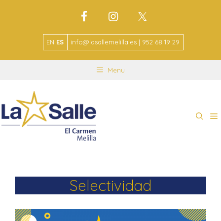
EN
ES
info@lasallemelilla.es | 952 68 19 29
Menu
Selectividad