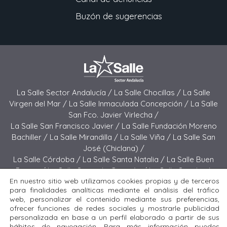
Buzón de sugerencias
La Salle Sector Andalucía /
La Salle Chocillas /
La Salle
Virgen del Mar /
La Salle Inmaculada Concepción /
La Salle
San Fco. Javier Virlecha /
La Salle San Francisco Javier /
La Salle Fundación Moreno
Bachiller /
La Salle Mirandilla /
La Salle Viña /
La Salle San
José (Chiclana) /
La Salle Córdoba /
La Salle Santa Natalia /
La Salle Buen
Pastor /
La Salle Sagrado Corazón /
La Salle San José
En nuestro sitio web utilizamos cookies propias y de terceros
(Jerez) /
La Salle El Carmen (Melilla) /
para finalidades analíticas mediante el análisis del tráfico
La Salle Buen Consejo /
La Salle El Carmen (San Fernando) /
web, personalizar el contenido mediante sus preferencias,
La Salle San Francisco /
La Salle Felipe Benito /
La Salle La
ofrecer funciones de redes sociales y mostrarle publicidad
Purísima
personalizada en base a un perfil elaborado a partir de sus
hábitos de navegación. Para más información puedes