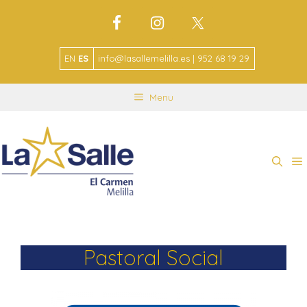
EN
ES
info@lasallemelilla.es | 952 68 19 29
Menu
Pastoral Social