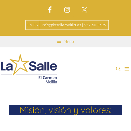
EN
ES
info@lasallemelilla.es | 952 68 19 29
Menu
Misión, visión y valores: