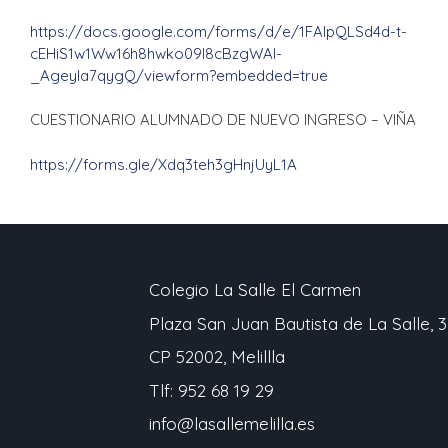
https://docs.google.com/forms/d/e/1FAIpQLSd4d-t-
cEHiS1w1Ww16h8hwko09l8cBzgWAl-
_Ageyla7qygQ/viewform?embedded=true
CUESTIONARIO ALUMNADO DE NUEVO INGRESO – VIÑA
https://forms.gle/Xdq3teh3gHnjUyL1A
Colegio La Salle El Carmen
Plaza San Juan Bautista de La Salle, 3
CP 52002, Melillla
Tlf: 952 68 19 29
info@lasallemelilla.es