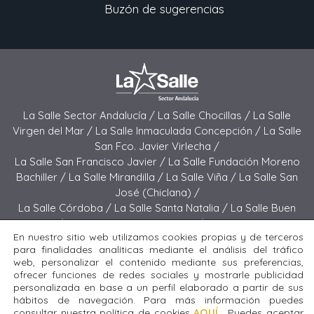
Buzón de sugerencias
La Salle Sector Andalucía /
La Salle Chocillas /
La Salle
Virgen del Mar /
La Salle Inmaculada Concepción /
La Salle
San Fco. Javier Virlecha /
La Salle San Francisco Javier /
La Salle Fundación Moreno
Bachiller /
La Salle Mirandilla /
La Salle Viña /
La Salle San
José (Chiclana) /
La Salle Córdoba /
La Salle Santa Natalia /
La Salle Buen
Pastor /
La Salle Sagrado Corazón /
La Salle San José
En nuestro sitio web utilizamos cookies propias y de terceros
(Jerez) /
La Salle El Carmen (Melilla) /
para finalidades analíticas mediante el análisis del tráfico
La Salle Buen Consejo /
La Salle El Carmen (San Fernando) /
web, personalizar el contenido mediante sus preferencias,
La Salle San Francisco /
La Salle Felipe Benito /
La Salle La
ofrecer funciones de redes sociales y mostrarle publicidad
Purísima
personalizada en base a un perfil elaborado a partir de sus
hábitos de navegación. Para más información puedes
consultar nuestra política de cookies
AQUÍ
. Puedes aceptar