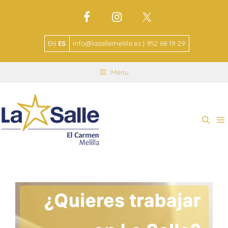
EN
ES
info@lasallemelilla.es | 952 68 19 29
Menu