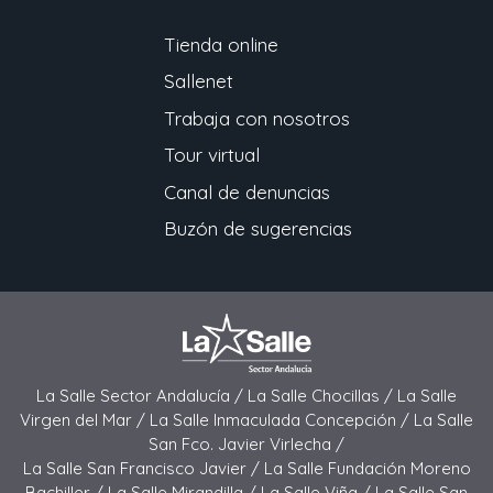
Tienda online
Sallenet
Trabaja con nosotros
Tour virtual
Canal de denuncias
Buzón de sugerencias
La Salle Sector Andalucía /
La Salle Chocillas /
La Salle
Virgen del Mar /
La Salle Inmaculada Concepción /
La Salle
San Fco. Javier Virlecha /
La Salle San Francisco Javier /
La Salle Fundación Moreno
Bachiller /
La Salle Mirandilla /
La Salle Viña /
La Salle San