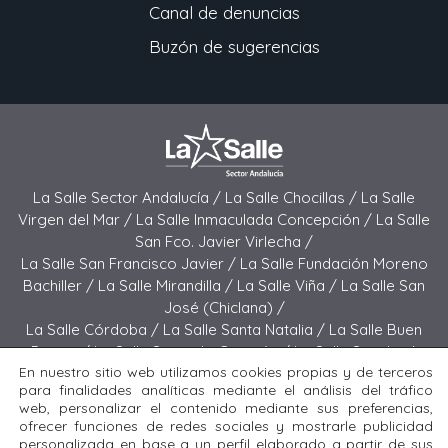
Canal de denuncias
Buzón de sugerencias
La Salle Sector Andalucía /
La Salle Chocillas /
La Salle
Virgen del Mar /
La Salle Inmaculada Concepción /
La Salle
San Fco. Javier Virlecha /
La Salle San Francisco Javier /
La Salle Fundación Moreno
Bachiller /
La Salle Mirandilla /
La Salle Viña /
La Salle San
José (Chiclana) /
La Salle Córdoba /
La Salle Santa Natalia /
La Salle Buen
Pastor /
La Salle Sagrado Corazón /
La Salle San José
En nuestro sitio web utilizamos cookies propias y de terceros
(Jerez) /
La Salle El Carmen (Melilla) /
para finalidades analíticas mediante el análisis del tráfico
La Salle Buen Consejo /
La Salle El Carmen (San Fernando) /
web, personalizar el contenido mediante sus preferencias,
La Salle San Francisco /
La Salle Felipe Benito /
La Salle La
ofrecer funciones de redes sociales y mostrarle publicidad
Purísima
personalizada en base a un perfil elaborado a partir de sus