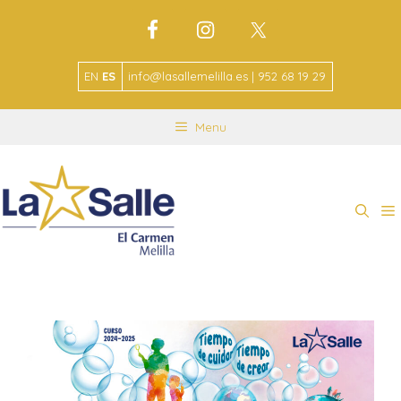
EN
ES
info@lasallemelilla.es | 952 68 19 29
Menu