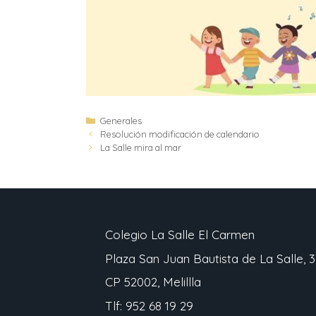
Generales
Resolución modificación de calendario
La Salle mira al mar
Colegio La Salle El Carmen
Plaza San Juan Bautista de La Salle, 3
CP 52002, Melillla
Tlf: 952 68 19 29