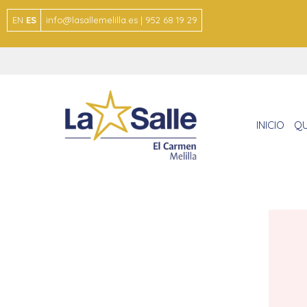
EN
ES
info@lasallemelilla.es | 952 68 19 29
INICIO
QU