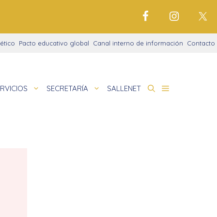
ético
Pacto educativo global
Canal interno de información
Contacto
RVICIOS
SECRETARÍA
SALLENET
cto educativo
de
deportivo
nigrama
cio justo
amaciones didácticas
tariado
cto Alfa
io Digital