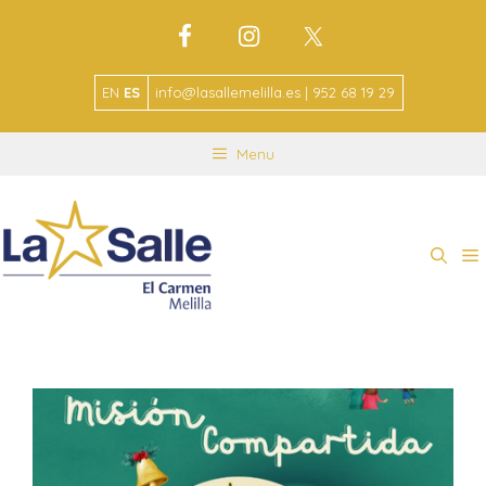
EN
ES
info@lasallemelilla.es | 952 68 19 29
Menu