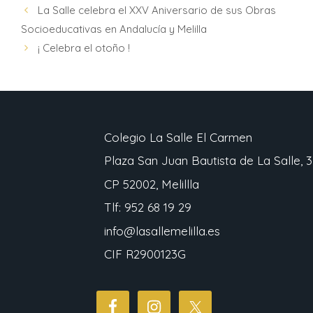
La Salle celebra el XXV Aniversario de sus Obras
Socioeducativas en Andalucía y Melilla
¡ Celebra el otoño !
Colegio La Salle El Carmen
Plaza San Juan Bautista de La Salle, 3
CP 52002, Melillla
Tlf: 952 68 19 29
info@lasallemelilla.es
CIF R2900123G