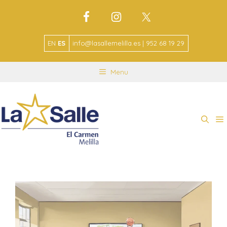
EN
ES
info@lasallemelilla.es | 952 68 19 29
Menu