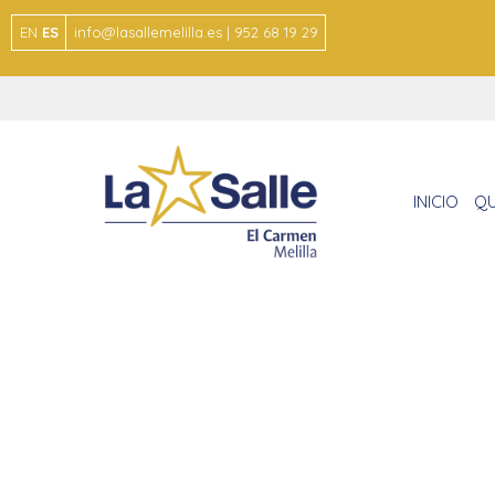
EN
ES
info@lasallemelilla.es | 952 68 19 29
INICIO
QU