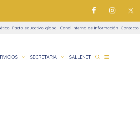
ético
Pacto educativo global
Canal interno de información
Contacto
RVICIOS
SECRETARÍA
SALLENET
cto educativo
de
deportivo
nigrama
cio justo
amaciones didácticas
tariado
cto Alfa
io Digital