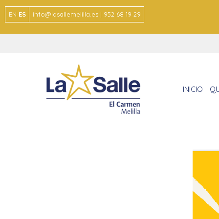
EN
ES
info@lasallemelilla.es | 952 68 19 29
INICIO
QU