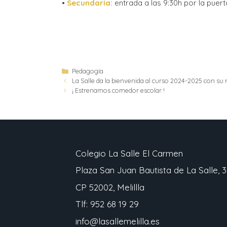
•
Secundaria:
entrada a las 9:30h por la puerta 
Pedagogía
La Salle da la bienvenida al curso 2024-2025 con su
¡ Estrenamos comedor escolar !
Colegio La Salle El Carmen
Plaza San Juan Bautista de La Salle, 3
CP 52002, Melillla
Tlf: 952 68 19 29
info@lasallemelilla.es