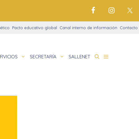
ético
Pacto educativo global
Canal interno de información
Contacto
RVICIOS
SECRETARÍA
SALLENET
cto educativo
de
deportivo
nigrama
cio justo
amaciones didácticas
tariado
cto Alfa
io Digital