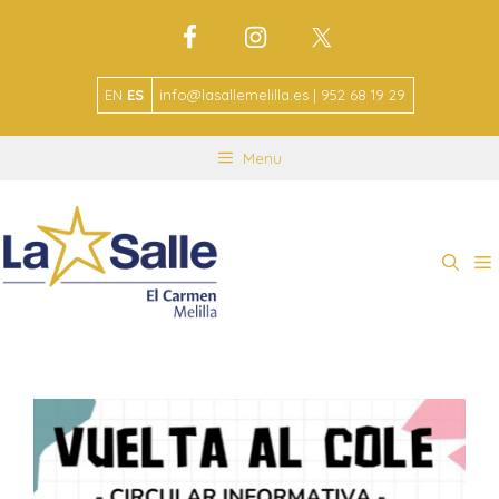
EN
ES
info@lasallemelilla.es | 952 68 19 29
Menu