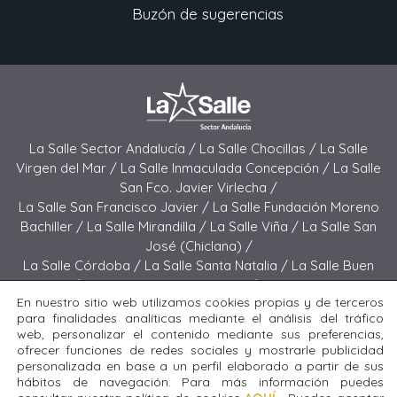
Buzón de sugerencias
La Salle Sector Andalucía /
La Salle Chocillas /
La Salle
Virgen del Mar /
La Salle Inmaculada Concepción /
La Salle
San Fco. Javier Virlecha /
La Salle San Francisco Javier /
La Salle Fundación Moreno
Bachiller /
La Salle Mirandilla /
La Salle Viña /
La Salle San
José (Chiclana) /
La Salle Córdoba /
La Salle Santa Natalia /
La Salle Buen
Pastor /
La Salle Sagrado Corazón /
La Salle San José
En nuestro sitio web utilizamos cookies propias y de terceros
(Jerez) /
La Salle El Carmen (Melilla) /
para finalidades analíticas mediante el análisis del tráfico
La Salle Buen Consejo /
La Salle El Carmen (San Fernando) /
web, personalizar el contenido mediante sus preferencias,
La Salle San Francisco /
La Salle Felipe Benito /
La Salle La
ofrecer funciones de redes sociales y mostrarle publicidad
Purísima
personalizada en base a un perfil elaborado a partir de sus
hábitos de navegación. Para más información puedes