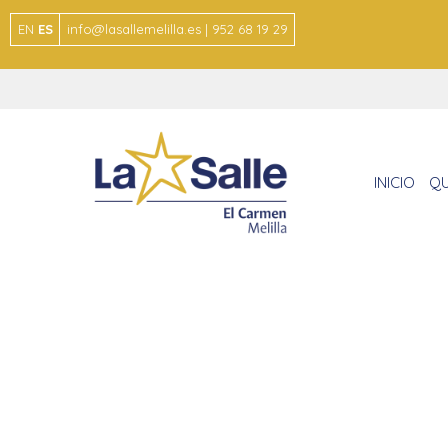
EN
ES
info@lasallemelilla.es | 952 68 19 29
INICIO
QU