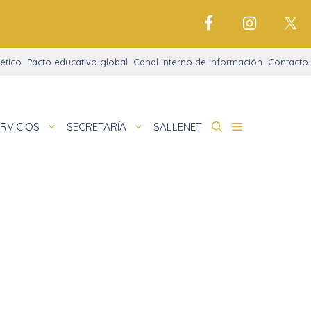
ético
Pacto educativo global
Canal interno de información
Contacto
RVICIOS
SECRETARÍA
SALLENET
cto educativo
de
deportivo
nigrama
cio justo
amaciones didácticas
tariado
cto Alfa
io Digital