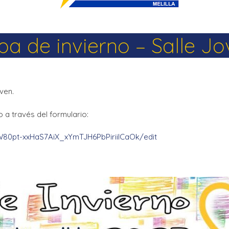
La Salle en el mundo
Vocación lasaliana
a de invierno – Salle J
ven.
 a través del formulario:
W80pt-xxHaS7AiX_xYmTJH6PbPiriilCaOk/edit