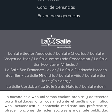
Canal de denuncias
Buzón de sugerencias
La Salle Sector Andalucía /
La Salle Chocillas /
La Salle
Virgen del Mar /
La Salle Inmaculada Concepción /
La Salle
San Fco. Javier Virlecha /
La Salle San Francisco Javier /
La Salle Fundación Moreno
Bachiller /
La Salle Mirandilla /
La Salle Viña /
La Salle San
José (Chiclana) /
La Salle Córdoba /
La Salle Santa Natalia /
La Salle Buen
Pastor /
La Salle Sagrado Corazón /
La Salle San José
En nuestro sitio web utilizamos cookies propias y de terceros
(Jerez) /
La Salle El Carmen (Melilla) /
para finalidades analíticas mediante el análisis del tráfico
La Salle Buen Consejo /
La Salle El Carmen (San Fernando) /
web, personalizar el contenido mediante sus preferencias,
La Salle San Francisco /
La Salle Felipe Benito /
La Salle La
ofrecer funciones de redes sociales y mostrarle publicidad