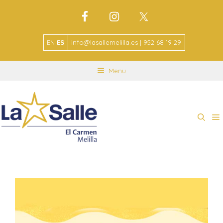
EN
ES
info@lasallemelilla.es | 952 68 19 29
Menu