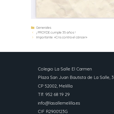
Generales
¡ PROYDE cumple 35 años !
Importante: «Cris contra el cáncer»
Colegio La Salle El Carmen
Plaza San Juan Bautista de La Salle, 3
CP 52002, Melillla
Tlf: 952 68 19 29
info@lasallemelilla.es
CIF R2900123G