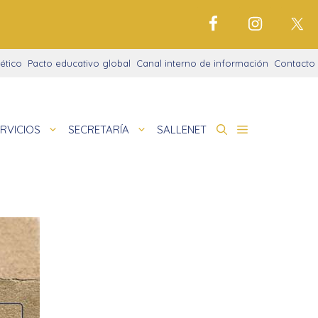
ético
Pacto educativo global
Canal interno de información
Contacto
RVICIOS
SECRETARÍA
SALLENET
cto educativo
de
deportivo
nigrama
cio justo
amaciones didácticas
tariado
cto Alfa
io Digital