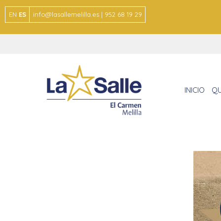
EN
ES
info@lasallemelilla.es | 952 68 19 29
INICIO
QU