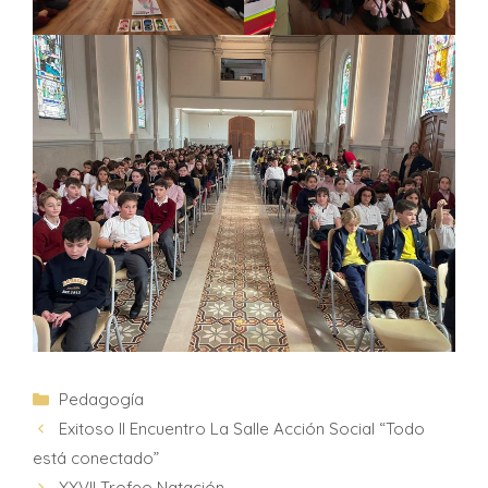
Pedagogía
Exitoso II Encuentro La Salle Acción Social “Todo
está conectado”
XXVII Trofeo Natación