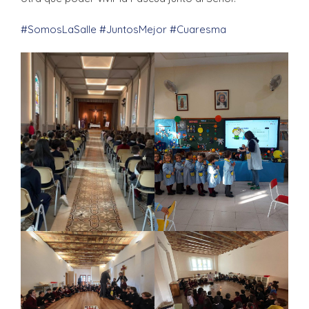
#SomosLaSalle
#JuntosMejor
#Cuaresma