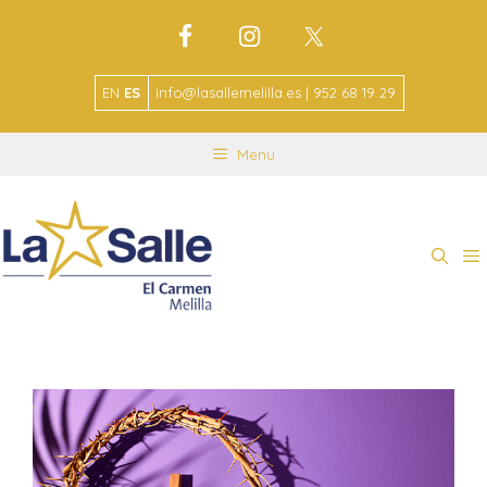
EN
ES
info@lasallemelilla.es | 952 68 19 29
Menu