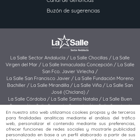
Buzón de sugerencias
La Salle Sector Andalucía /
La Salle Chocillas /
La Salle
Virgen del Mar /
La Salle Inmaculada Concepción /
La Salle
San Fco. Javier Virlecha /
La Salle San Francisco Javier /
La Salle Fundación Moreno
Bachiller /
La Salle Mirandilla /
La Salle Viña /
La Salle San
José (Chiclana) /
La Salle Córdoba /
La Salle Santa Natalia /
La Salle Buen
Pastor /
La Salle Sagrado Corazón /
La Salle San José
En nuestro sitio web utilizamos cookies propias y de terceros
(Jerez) /
La Salle El Carmen (Melilla) /
para finalidades analíticas mediante el análisis del tráfico
La Salle Buen Consejo /
La Salle El Carmen (San Fernando) /
web, personalizar el contenido mediante sus preferencias,
La Salle San Francisco /
La Salle Felipe Benito /
La Salle La
ofrecer funciones de redes sociales y mostrarle publicidad
Purísima
personalizada en base a un perfil elaborado a partir de sus