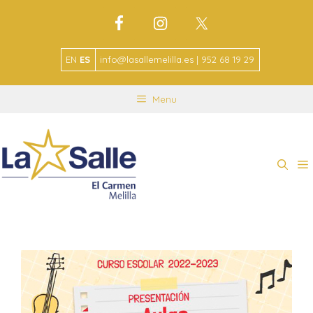
EN
ES
info@lasallemelilla.es | 952 68 19 29
Menu