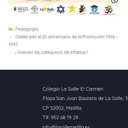
Pedagogía
Celebrado el 25 aniversario de la Promoción 1996 –
1997
¡ Vuelven las catequesis de infancia !
Colegio La Salle El Carmen
Plaza San Juan Bautista de La Salle, 3
CP 52002, Melillla
Tlf: 952 68 19 29
info@lasallemelilla.es